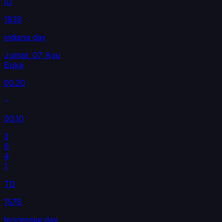
ID
1839
indiana day
Jumat, 07 Agu
Buka
00.20
00.10
3
9
4
1
TD
1578
tennessee day