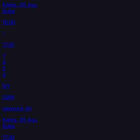
Kamis, 06 Agu
Buka
18.00
17.50
7
4
0
4
NY
2289
newyork 4d
Kamis, 06 Agu
Buka
17.30