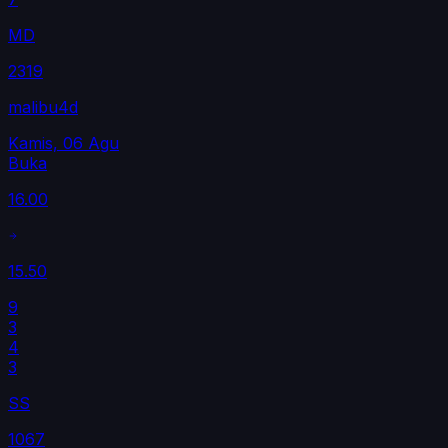
MD
2319
malibu4d
Kamis, 06 Agu
Buka
16.00
15.50
9
3
4
3
SS
1067