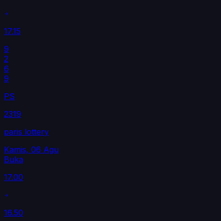
17.15
9
2
6
9
PS
2319
paris lottery
Kamis, 06 Agu
Buka
17.00
16.50