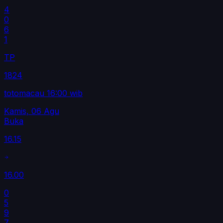
4
0
6
1
TP
1824
totomacau 16:00 wib
Kamis, 06 Agu
Buka
16.15
16.00
0
5
9
7