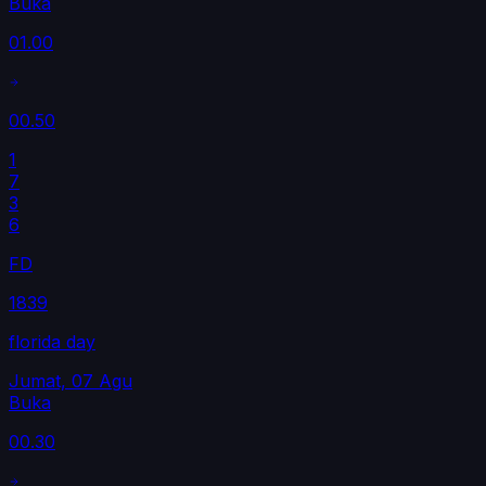
Buka
01.00
00.50
1
7
3
6
FD
1839
florida day
Jumat, 07 Agu
Buka
00.30