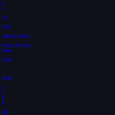
4
3
PY
2319
pattaya lottery
Kamis, 06 Agu
Buka
19.00
18.50
5
4
8
9
MS