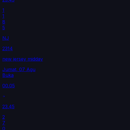
1
1
8
5
NJ
2314
new jersey midday
Jumat, 07 Agu
Buka
00.05
23.45
2
7
0