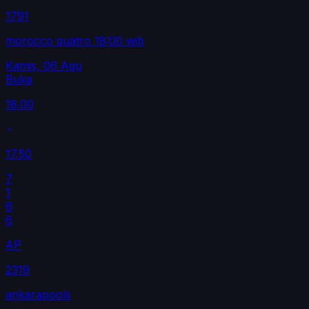
1791
morocco quatro 18:00 wib
Kamis, 06 Agu
Buka
18.00
17.50
7
1
6
6
AP
2319
ankarapools