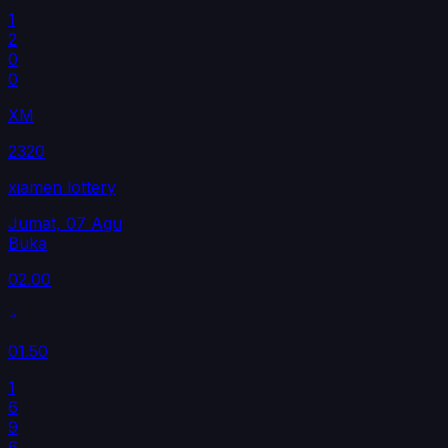
1
2
0
0
XM
2320
xiamen lottery
Jumat, 07 Agu
Buka
02.00
01.50
1
6
9
6