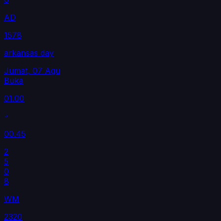
AD
1578
arkansas day
Jumat, 07 Agu
Buka
01.00
00.45
2
5
0
8
WM
2320