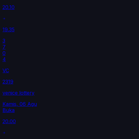
20.10
19.35
3
7
0
4
VC
2319
venice lottery
Kamis, 06 Agu
Buka
20.00