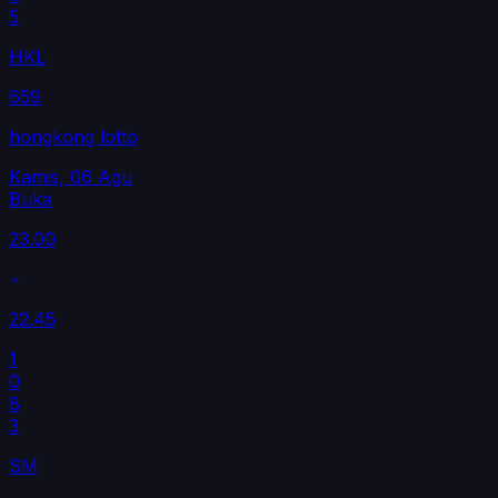
5
HKL
659
hongkong lotto
Kamis, 06 Agu
Buka
23.00
22.45
1
0
8
3
SM