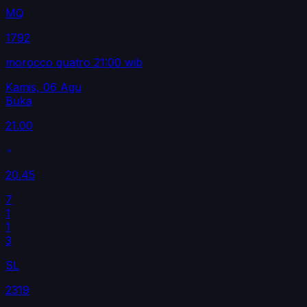
MQ
1792
morocco quatro 21:00 wib
Kamis, 06 Agu
Buka
21.00
20.45
7
1
1
3
SL
2319