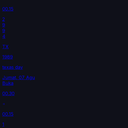
00.15
2
9
9
4
TX
1989
texas day
Jumat, 07 Agu
Buka
00.30
00.15
1