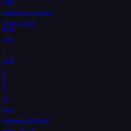
1068
shanghai pools malam
Kamis, 06 Agu
Buka
23.15
23.00
0
6
2
0
TA
1824
totomacau 22:00 wib
Kamis, 06 Agu