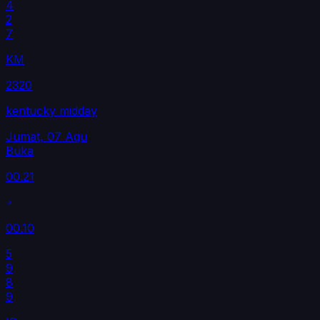
4
2
7
KM
2320
kentucky midday
Jumat, 07 Agu
Buka
00.21
00.10
5
9
8
9