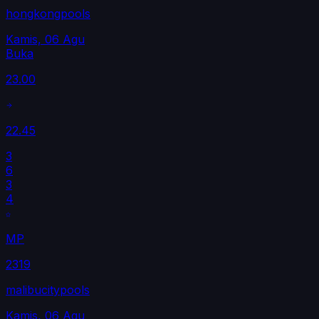
hongkongpools
Kamis, 06 Agu
Buka
23.00
22.45
3
6
3
4
MP
2319
malibucitypools
Kamis, 06 Agu