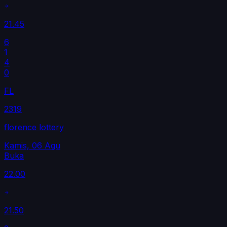
21.45
6
1
4
0
FL
2319
florence lottery
Kamis, 06 Agu
Buka
22.00
21.50