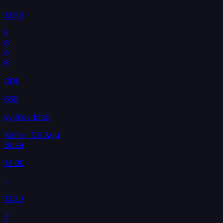
13.50
5
6
0
6
SDL
659
sydney lotto
Kamis, 06 Agu
Buka
14.00
13.30
7