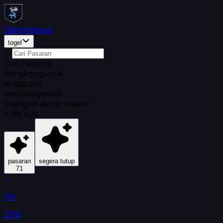
Daftar
Masuk
togel
Cari Pasaran
hongkongpools
singapore
malibucitypools
shanghai pools malam
bulls eye
pasaran
segera tutup
71
HK
2319