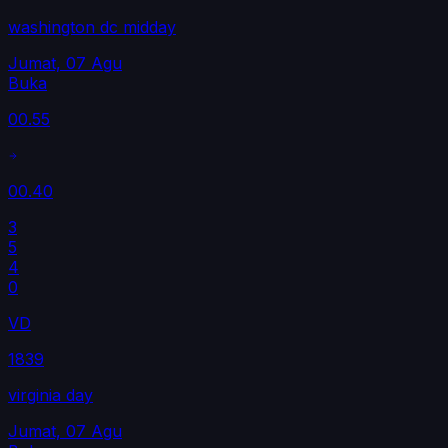
washington dc midday
Jumat, 07 Agu
Buka
00.55
00.40
3
5
4
0
VD
1839
virginia day
Jumat, 07 Agu