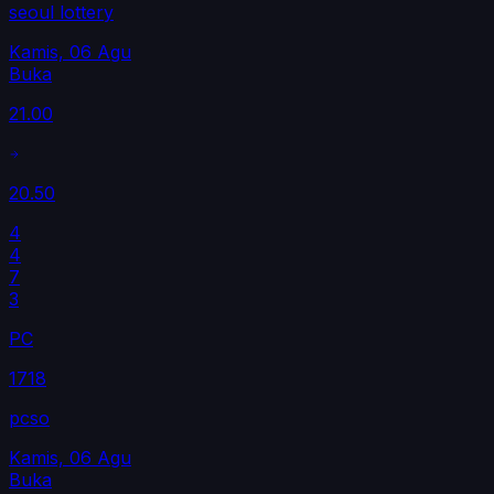
seoul lottery
Kamis, 06 Agu
Buka
21.00
20.50
4
4
7
3
PC
1718
pcso
Kamis, 06 Agu
Buka