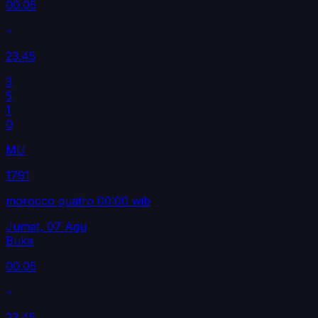
00.05
23.45
3
5
1
0
MU
1791
morocco quatro 00:00 wib
Jumat, 07 Agu
Buka
00.05
23.45