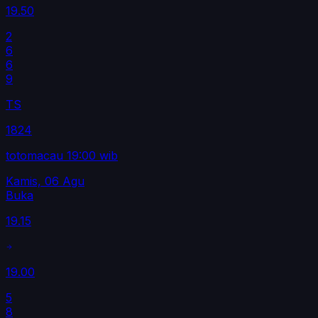
19.50
2
6
6
9
TS
1824
totomacau 19:00 wib
Kamis, 06 Agu
Buka
19.15
19.00
5
8