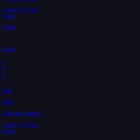
Jumat, 07 Agu
Buka
00.30
00.00
7
3
3
1
MM
1839
michigan midday
Jumat, 07 Agu
Buka