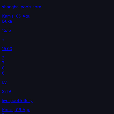
shanghai pools sore
Kamis, 06 Agu
Buka
15.15
15.00
2
7
0
8
LV
2319
liverpool lottery
Kamis, 06 Agu