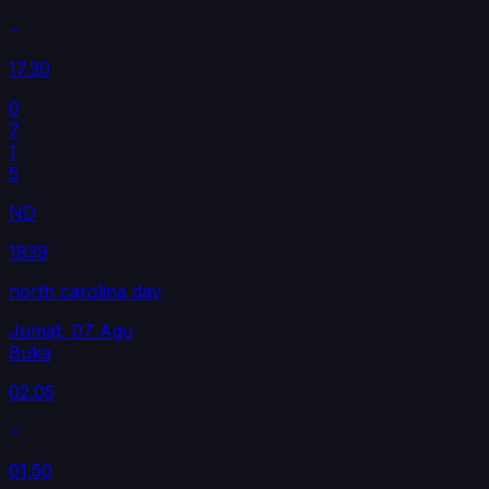
17.30
0
7
1
5
ND
1839
north carolina day
Jumat, 07 Agu
Buka
02.05
01.50