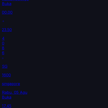
Buka
00.00
23.50
4
0
8
6
SG
1600
singapore
Rabu, 05 Agu
Buka
17.45