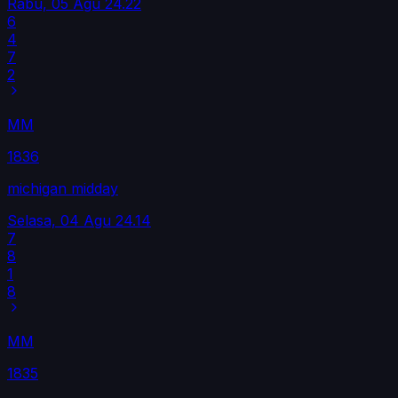
Rabu, 05 Agu
24.22
6
4
7
2
MM
1836
michigan midday
Selasa, 04 Agu
24.14
7
8
1
8
MM
1835