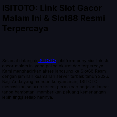
ISITOTO: Link Slot Gacor
Malam Ini & Slot88 Resmi
Terpercaya
Selamat datang di
ISITOTO
, platform penyedia link slot
gacor malam ini yang paling akurat dan terpercaya.
Kami menghadirkan akses langsung ke Slot88 Resmi
dengan jaminan keamanan server terbaik tahun 2026.
Bagi Anda yang mencari kenyamanan, ISITOTO
memastikan seluruh sistem permainan berjalan lancar
tanpa hambatan, memberikan peluang kemenangan
lebih tinggi setiap harinya.