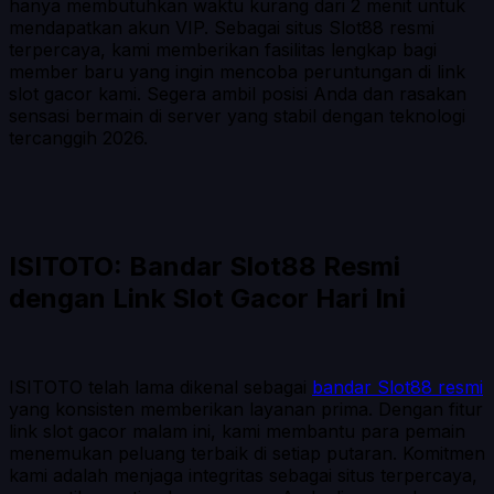
hanya membutuhkan waktu kurang dari 2 menit untuk
mendapatkan akun VIP. Sebagai situs Slot88 resmi
terpercaya, kami memberikan fasilitas lengkap bagi
member baru yang ingin mencoba peruntungan di link
slot gacor kami. Segera ambil posisi Anda dan rasakan
sensasi bermain di server yang stabil dengan teknologi
tercanggih 2026.
ISITOTO: Bandar Slot88 Resmi
dengan Link Slot Gacor Hari Ini
ISITOTO telah lama dikenal sebagai
bandar Slot88 resmi
yang konsisten memberikan layanan prima. Dengan fitur
link slot gacor malam ini, kami membantu para pemain
menemukan peluang terbaik di setiap putaran. Komitmen
kami adalah menjaga integritas sebagai situs terpercaya,