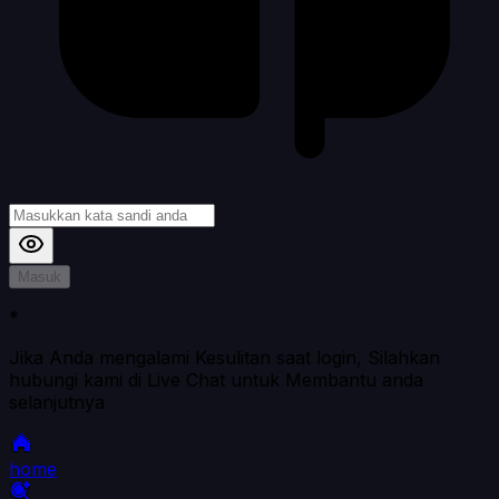
Masuk
*
Jika Anda mengalami Kesulitan saat login, Silahkan
hubungi kami di Live Chat untuk Membantu anda
selanjutnya
home