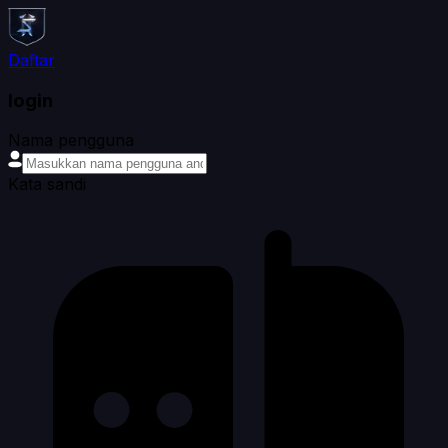
Daftar
login
Nama pengguna
Kata sandi