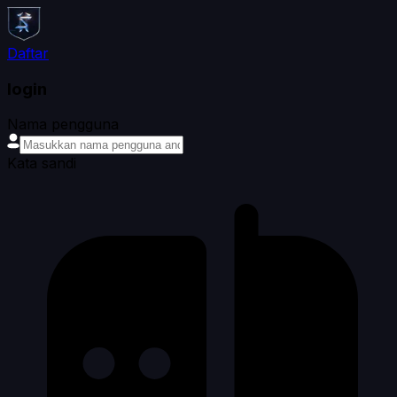
Daftar
login
Nama pengguna
Kata sandi