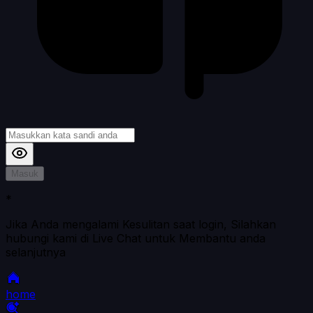
Masuk
*
Jika Anda mengalami Kesulitan saat login, Silahkan
hubungi kami di Live Chat untuk Membantu anda
selanjutnya
home