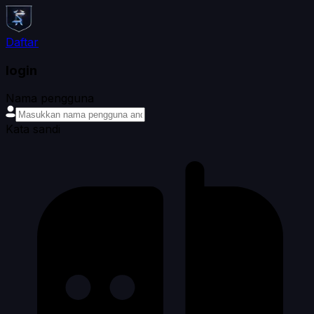
Daftar
login
Nama pengguna
Kata sandi