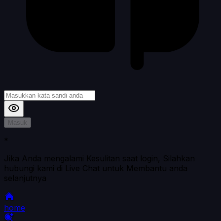
Masuk
*
Jika Anda mengalami Kesulitan saat login, Silahkan
hubungi kami di Live Chat untuk Membantu anda
selanjutnya
home