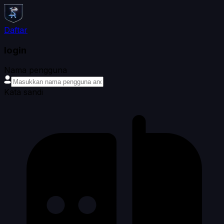
Daftar
login
Nama pengguna
Kata sandi