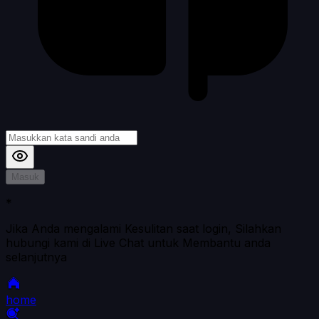
Masuk
*
Jika Anda mengalami Kesulitan saat login, Silahkan
hubungi kami di Live Chat untuk Membantu anda
selanjutnya
home