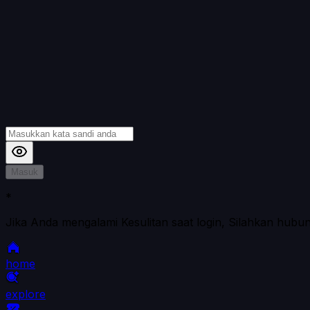
Masuk
*
Jika Anda mengalami Kesulitan saat login, Silahkan hubu
home
explore