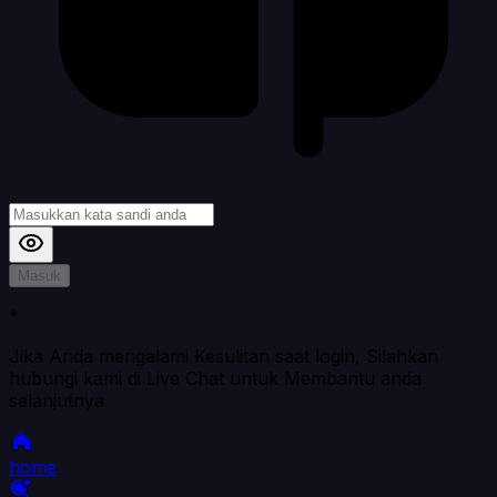
Masuk
*
Jika Anda mengalami Kesulitan saat login, Silahkan
hubungi kami di Live Chat untuk Membantu anda
selanjutnya
home