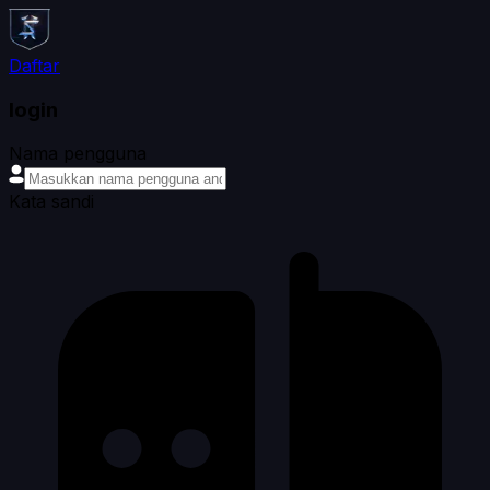
Daftar
login
Nama pengguna
Kata sandi