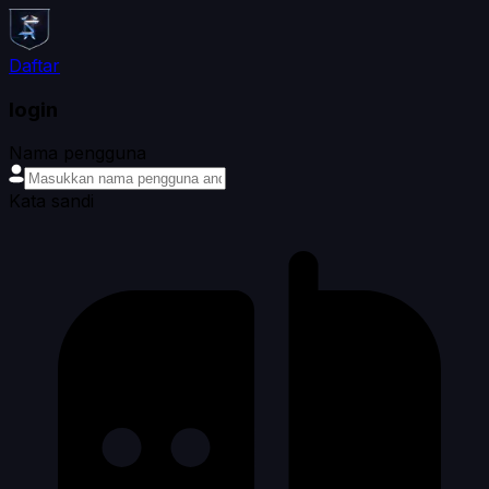
Daftar
login
Nama pengguna
Kata sandi