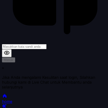
Masuk
*
Jika Anda mengalami Kesulitan saat login, Silahkan
hubungi kami di Live Chat untuk Membantu anda
selanjutnya
home