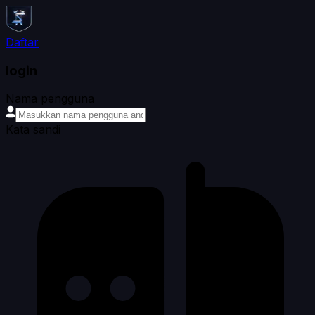
Daftar
login
Nama pengguna
Kata sandi