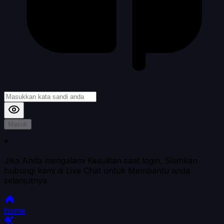
Masuk
*
Jika Anda mengalami Kesulitan saat login, Silahkan
hubungi kami di Live Chat untuk Membantu anda
selanjutnya
home