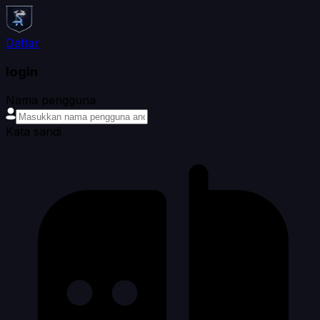
Daftar
login
Nama pengguna
Kata sandi