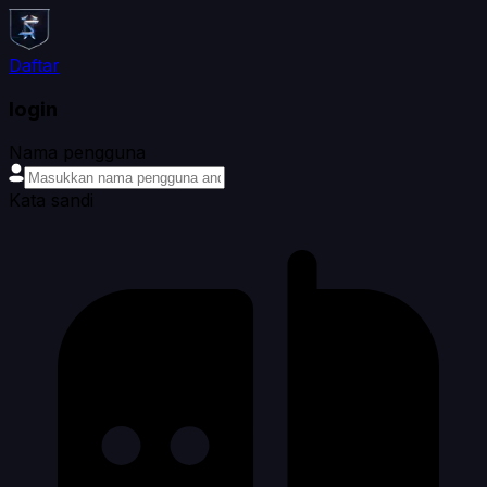
Daftar
login
Nama pengguna
Kata sandi