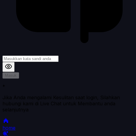
Masuk
*
Jika Anda mengalami Kesulitan saat login, Silahkan
hubungi kami di Live Chat untuk Membantu anda
selanjutnya
home