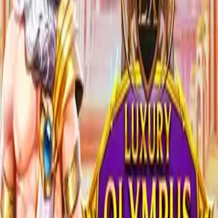
Link Alternatif ISITOTO: Akses Slot
Gacor Malam Ini Bebas Blokir
Sering mengalami kendala akses? Gunakan segera
link
alternatif ISITOTO
terbaru untuk menghindari
pemblokiran nawala. Kami menyediakan link slot gacor
malam ini yang selalu diperbarui secara berkala agar
Anda tetap bisa terhubung dengan permainan favorit di
Slot88 Resmi. Nikmati kemudahan akses 24 jam nonstop
hanya melalui link resmi yang kami sediakan di halaman
ini.