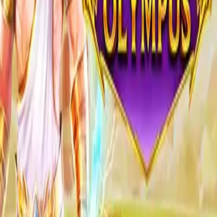
Daftar ISITOTO Sekarang: Slot88
Resmi & Link Slot Gacor Terupdate
Proses daftar ISITOTO sangat singkat dan mudah,
hanya membutuhkan waktu kurang dari 2 menit untuk
mendapatkan akun VIP. Sebagai situs Slot88 resmi
terpercaya, kami memberikan fasilitas lengkap bagi
member baru yang ingin mencoba peruntungan di link
slot gacor kami. Segera ambil posisi Anda dan rasakan
sensasi bermain di server yang stabil dengan teknologi
tercanggih 2026.
ISITOTO: Bandar Slot88 Resmi
dengan Link Slot Gacor Hari Ini