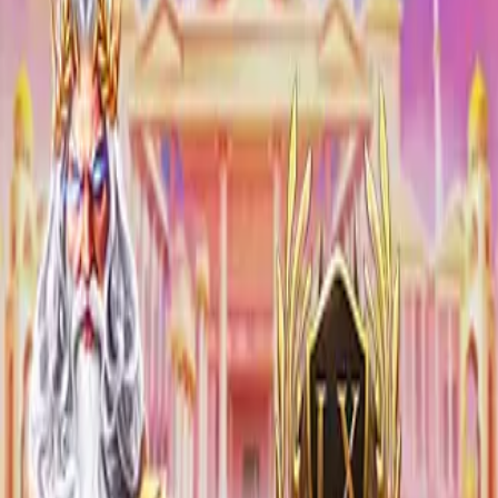
Bagi Anda yang mencari kenyamanan, ISITOTO
memastikan seluruh sistem permainan berjalan lancar
tanpa hambatan, memberikan peluang kemenangan
lebih tinggi setiap harinya.
Situs Slot88 Resmi Terpercaya:
Login ISITOTO Aman & Cepat
Keamanan data member adalah prioritas utama kami
sebagai
Slot88 resmi terpercaya
. Dengan melakukan
login ISITOTO, Anda akan terlindungi oleh sistem
enkripsi terbaru yang menjamin privasi akun Anda.
Jangan ragu untuk bergabung bersama ribuan member
aktif lainnya yang telah membuktikan kualitas layanan
kami sebagai link slot gacor nomor satu di Indonesia
saat ini.