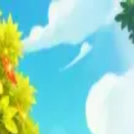
ercaya
menghadirkan akses langsung ke Slot88 Resmi dengan
istem permainan berjalan lancar tanpa hambatan,