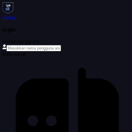
Daftar
login
Nama pengguna
Kata sandi