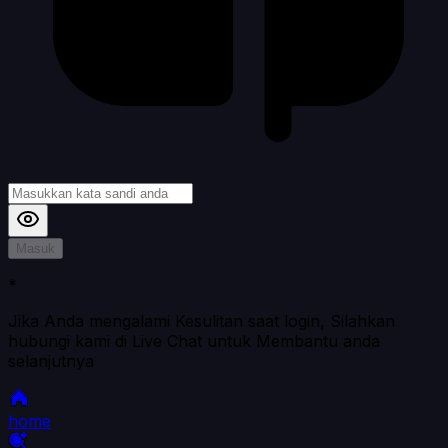
Masuk
*
Jika Anda mengalami Kesulitan saat login, Silahkan
hubungi kami di Live Chat untuk Membantu anda
selanjutnya
home