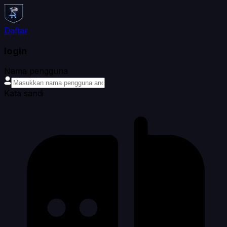
Daftar
login
Nama pengguna
Kata sandi