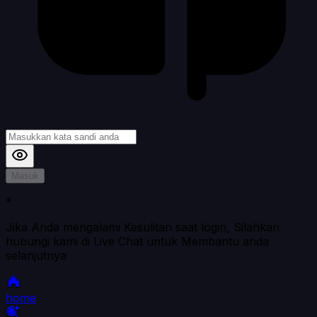
Masuk
*
Jika Anda mengalami Kesulitan saat login, Silahkan
hubungi kami di Live Chat untuk Membantu anda
selanjutnya
home