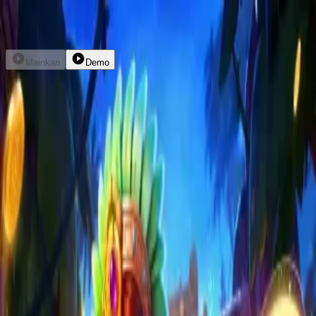
Daftar
Masuk
Mainkan
Demo
Fortune of Aztec
fatpanda
kembali
ISITOTO: Link Slot Gacor
Malam Ini & Slot88 Resmi
Terpercaya
Selamat datang di
ISITOTO
, platform penyedia link slot
gacor malam ini yang paling akurat dan terpercaya.
Kami menghadirkan akses langsung ke Slot88 Resmi
dengan jaminan keamanan server terbaik tahun 2026.