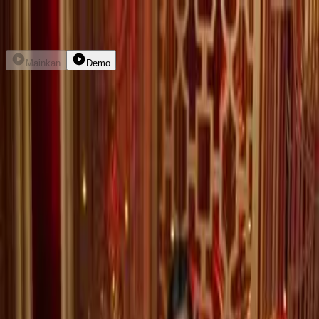
Daftar
Masuk
Mainkan
Demo
Dynasty Roulette
evolutiongaming
kembali
ISITOTO: Link Slot Gacor
Malam Ini & Slot88 Resmi
Terpercaya
Selamat datang di
ISITOTO
, platform penyedia link slot
gacor malam ini yang paling akurat dan terpercaya.
Kami menghadirkan akses langsung ke Slot88 Resmi
dengan jaminan keamanan server terbaik tahun 2026.