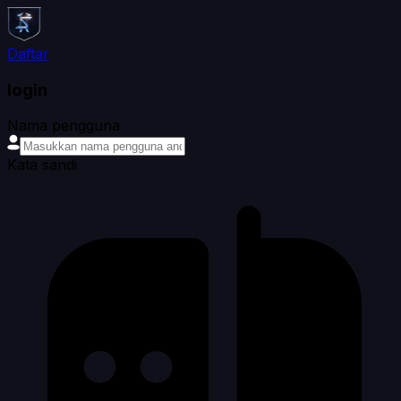
Daftar
login
Nama pengguna
Kata sandi