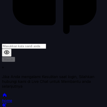
Masuk
*
Jika Anda mengalami Kesulitan saat login, Silahkan
hubungi kami di Live Chat untuk Membantu anda
selanjutnya
home