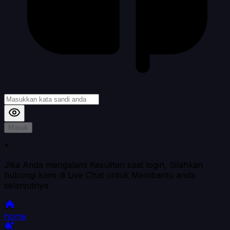
Masuk
*
Jika Anda mengalami Kesulitan saat login, Silahkan
hubungi kami di Live Chat untuk Membantu anda
selanjutnya
home