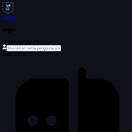
Daftar
login
Nama pengguna
Kata sandi