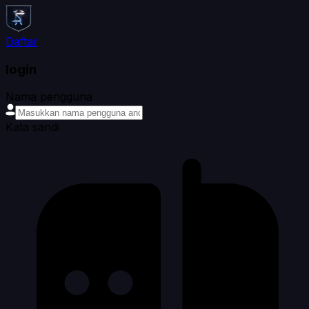
Daftar
login
Nama pengguna
Kata sandi