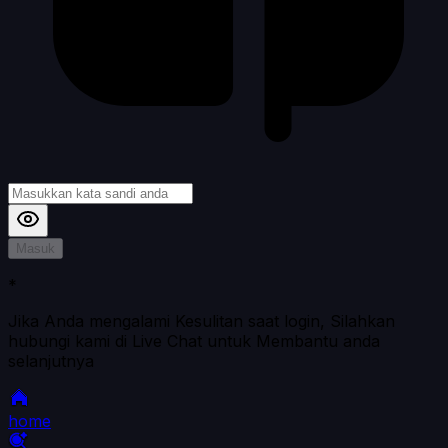
Masuk
*
Jika Anda mengalami Kesulitan saat login, Silahkan
hubungi kami di Live Chat untuk Membantu anda
selanjutnya
home