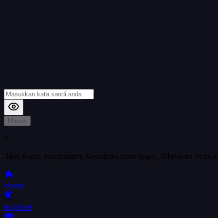
Masuk
*
Jika Anda mengalami Kesulitan saat login, Silahkan hubu
home
explore