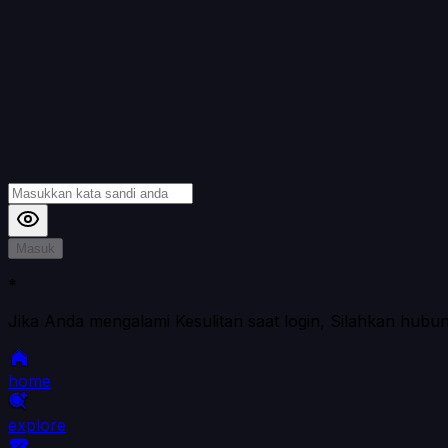
Masuk
*
Jika Anda mengalami Kesulitan saat login, Silahkan hubu
home
explore